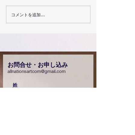
エクササイズを続けるこ
エクササイズを
コメントを追加…
と
YouTube を観
お問合せ・お申し込み
allnationsartcom@
gmail.com
姓
名
メールアドレス