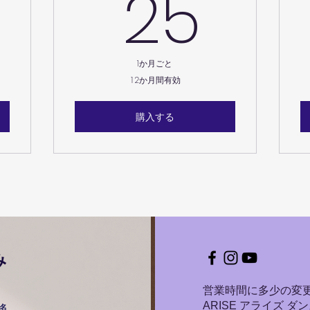
30￥
25
25
1か月ごと
12か月間有効
購入する
み
​営業時間に多少の変
ARISE アライズ 
名