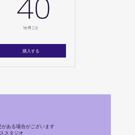
￥
40￥
40
1か月ごと
購入する
更がある場合がございます
ダンススタジオ